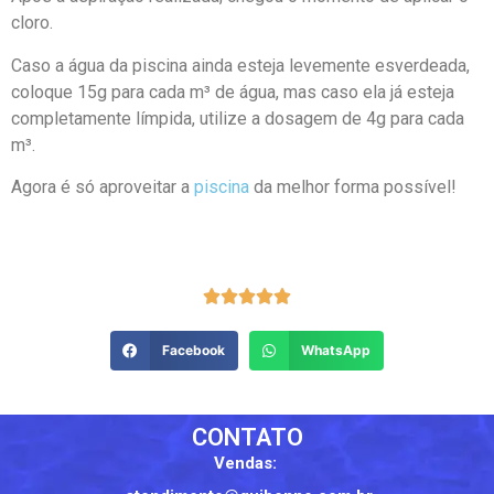
cloro.
Caso a água da piscina ainda esteja levemente esverdeada,
coloque 15g para cada m³ de água, mas caso ela já esteja
completamente límpida, utilize a dosagem de 4g para cada
m³.
Agora é só aproveitar a
piscina
da melhor forma possível!





Facebook
WhatsApp
CONTATO
Vendas: