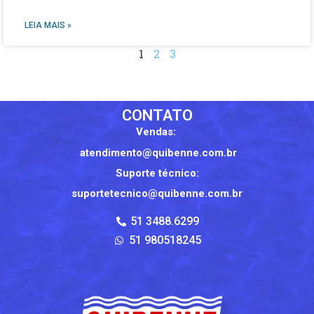
LEIA MAIS »
1
2
3
CONTATO
Vendas:
atendimento@quibenne.com.br
Suporte técnico:
suportetecnico@quibenne.com.br
51 3488.6299
51 980518245