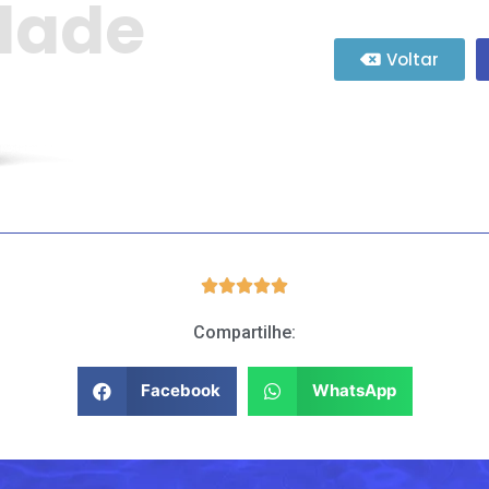
idade
Voltar





Compartilhe:
Facebook
WhatsApp